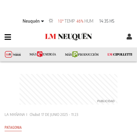
Neuquén
TEMP
HUM
14:35 HS
10°
46%
LA MAÑANA
Chubut
17 DE JUNIO 2025 - 11:23
PATAGONIA