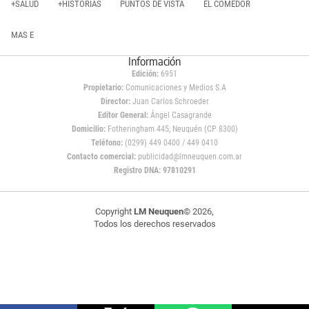
+SALUD
+HISTORIAS
PUNTOS DE VISTA
EL COMEDOR
MAS E
Información
Edición:
6951
Propietario:
Comunicaciones y Medios S.A
Director:
Juan Carlos Schroeder
Editor General:
Ángel Casagrande
Domicilio:
Fotheringham 445, Neuquén (CP 8300)
Teléfono:
(0299) 449 0400 / 449 0410
Contacto comercial:
publicidad@lmneuquen.com.ar
Registro DNA: 97810291
Copyright
LM Neuquen
© 2026,
Todos los derechos reservados