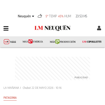
Neuquén
TEMP
HUM
23:53 HS
5°
45%
LA MAÑANA
Chubut
22 DE MAYO 2026 - 10:16
PATAGONIA