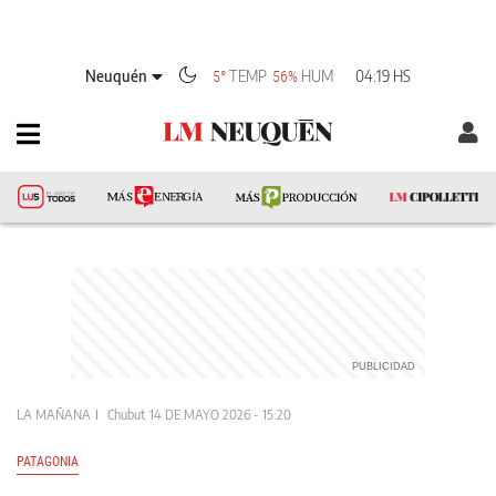
Neuquén
TEMP
HUM
04:19 HS
5°
56%
LA MAÑANA
Chubut
14 DE MAYO 2026 - 15:20
PATAGONIA