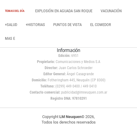
EXPLOSIÓN EN AGUADA SAN ROQUE
VACUNACIÓN
TEMAS DEL DÍA
+SALUD
+HISTORIAS
PUNTOS DE VISTA
EL COMEDOR
MAS E
Información
Edición:
6951
Propietario:
Comunicaciones y Medios S.A
Director:
Juan Carlos Schroeder
Editor General:
Ángel Casagrande
Domicilio:
Fotheringham 445, Neuquén (CP 8300)
Teléfono:
(0299) 449 0400 / 449 0410
Contacto comercial:
publicidad@lmneuquen.com.ar
Registro DNA: 97810291
Copyright
LM Neuquen
© 2026,
Todos los derechos reservados