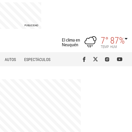
7°
87%
El clima en
Neuquén
TEMP
HUM
AUTOS
ESPECTÁCULOS