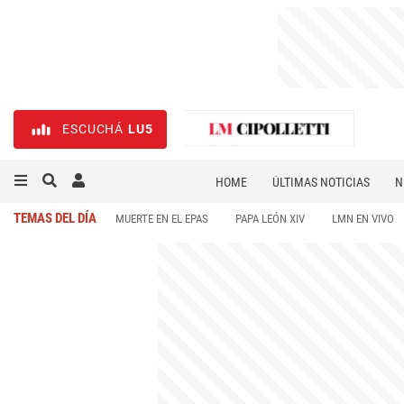
ESCUCHÁ
LU5
HOME
ÚLTIMAS NOTICIAS
N
NECROLÓGICAS
DEPORTES
TEMAS DEL DÍA
MUERTE EN EL EPAS
PAPA LEÓN XIV
LMN EN VIVO