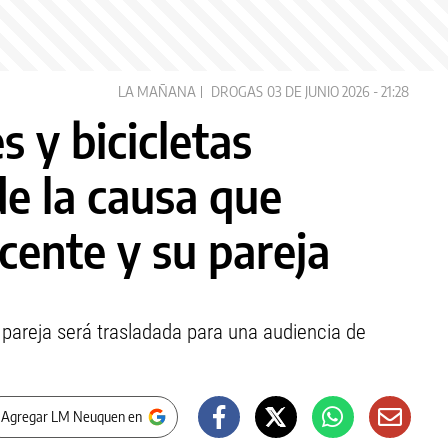
LA MAÑANA
DROGAS
03 DE JUNIO 2026 - 21:28
 y bicicletas
de la causa que
cente y su pareja
 pareja será trasladada para una audiencia de
 Agregar LM Neuquen en