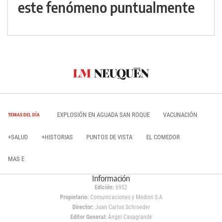
este fenómeno puntualmente
EXPLOSIÓN EN AGUADA SAN ROQUE
VACUNACIÓN
TEMAS DEL DÍA
+SALUD
+HISTORIAS
PUNTOS DE VISTA
EL COMEDOR
MAS E
Información
Edición:
6952
Propietario:
Comunicaciones y Medios S.A
Director:
Juan Carlos Schroeder
Editor General:
Ángel Casagrande