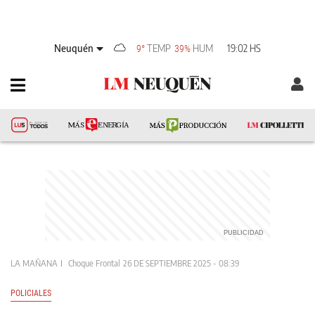
Neuquén
TEMP
HUM
19:02 HS
9°
39%
LA MAÑANA
Choque Frontal
26 DE SEPTIEMBRE 2025 - 08:39
POLICIALES