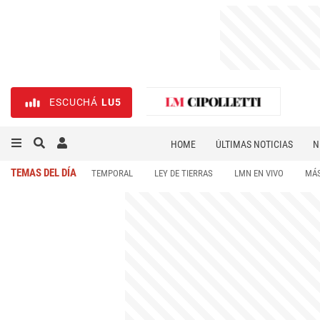
ESCUCHÁ
LU5
HOME
ÚLTIMAS NOTICIAS
N
NECROLÓGICAS
DEPORTES
TEMAS DEL DÍA
TEMPORAL
LEY DE TIERRAS
LMN EN VIVO
MÁS