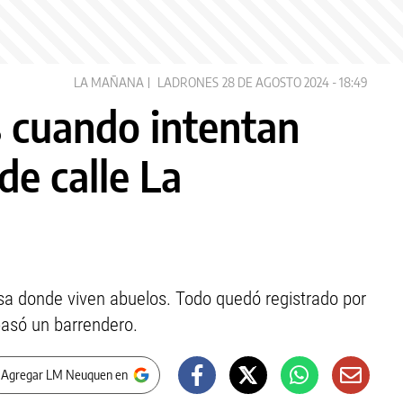
LA MAÑANA
LADRONES
28 DE AGOSTO 2024 - 18:49
 cuando intentan
de calle La
asa donde viven abuelos. Todo quedó registrado por
asó un barrendero.
 Agregar LM Neuquen en