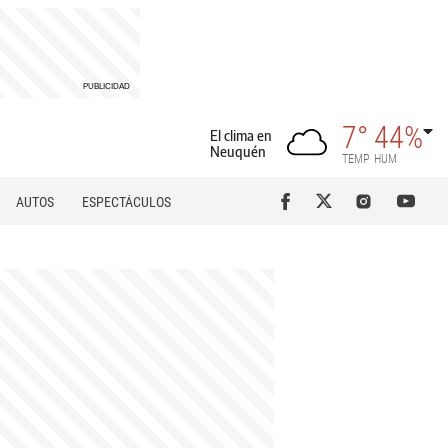
7°
44%
El clima en
Neuquén
TEMP
HUM
AUTOS
ESPECTÁCULOS