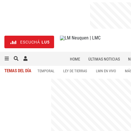
ESCUCHÁ
LU5
HOME
ÚLTIMAS NOTICIAS
N
NECROLÓGICAS
DEPORTES
TEMAS DEL DÍA
TEMPORAL
LEY DE TIERRAS
LMN EN VIVO
MÁS