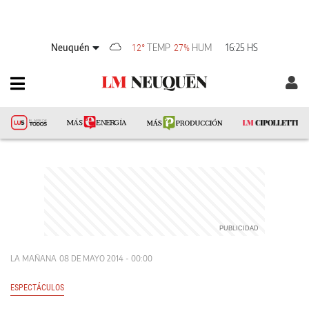
Neuquén
TEMP
HUM
16:25 HS
12°
27%
LA MAÑANA
08 DE MAYO 2014 - 00:00
ESPECTÁCULOS