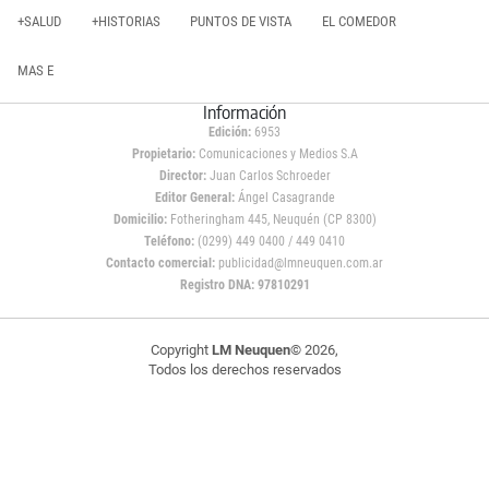
+SALUD
+HISTORIAS
PUNTOS DE VISTA
EL COMEDOR
MAS E
Información
Edición:
6953
Propietario:
Comunicaciones y Medios S.A
Director:
Juan Carlos Schroeder
Editor General:
Ángel Casagrande
Domicilio:
Fotheringham 445, Neuquén (CP 8300)
Teléfono:
(0299) 449 0400 / 449 0410
Contacto comercial:
publicidad@lmneuquen.com.ar
Registro DNA: 97810291
Copyright
LM Neuquen
© 2026,
Todos los derechos reservados