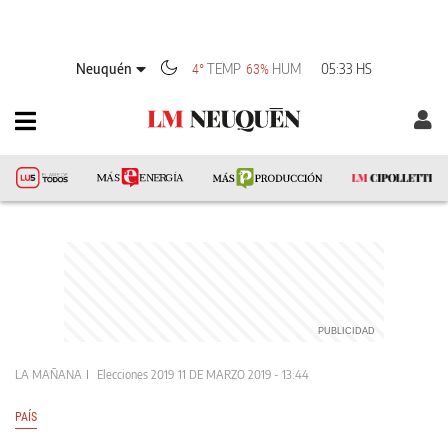
Neuquén
TEMP
HUM
05:33 HS
4°
63%
LA MAÑANA
Elecciones 2019
11 DE MARZO 2019 - 13:44
PAÍS