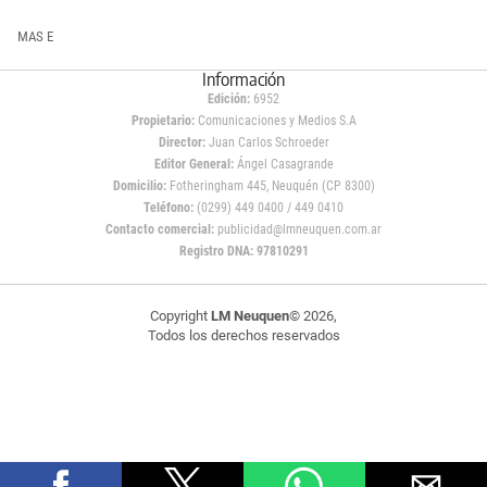
MAS E
Información
Edición:
6952
Propietario:
Comunicaciones y Medios S.A
Director:
Juan Carlos Schroeder
Editor General:
Ángel Casagrande
Domicilio:
Fotheringham 445, Neuquén (CP 8300)
Teléfono:
(0299) 449 0400 / 449 0410
Contacto comercial:
publicidad@lmneuquen.com.ar
Registro DNA: 97810291
Copyright
LM Neuquen
© 2026,
Todos los derechos reservados