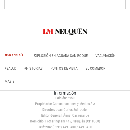
EXPLOSIÓN EN AGUADA SAN ROQUE
VACUNACIÓN
TEMAS DEL DÍA
+SALUD
+HISTORIAS
PUNTOS DE VISTA
EL COMEDOR
MAS E
Información
Edición:
6950
Propietario:
Comunicaciones y Medios S.A
Director:
Juan Carlos Schroeder
Editor General:
Ángel Casagrande
Domicilio:
Fotheringham 445, Neuquén (CP 8300)
Teléfono:
(0299) 449 0400 / 449 0410