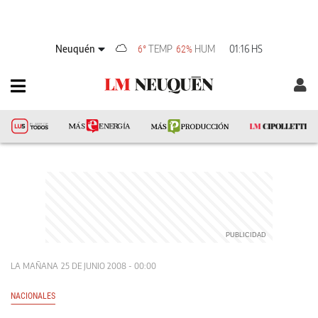
Neuquén
TEMP
HUM
01:16 HS
6°
62%
LA MAÑANA
25 DE JUNIO 2008 - 00:00
NACIONALES