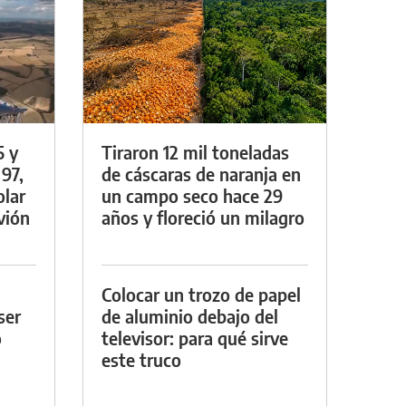
5 y
Tiraron 12 mil toneladas
 97,
de cáscaras de naranja en
olar
un campo seco hace 29
vión
años y floreció un milagro
Colocar un trozo de papel
ser
de aluminio debajo del
o
televisor: para qué sirve
este truco