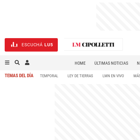
ESCUCHÁ
LU5
HOME
ÚLTIMAS NOTICIAS
N
NECROLÓGICAS
DEPORTES
TEMAS DEL DÍA
TEMPORAL
LEY DE TIERRAS
LMN EN VIVO
MÁS