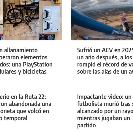
n allanamiento
Sufrió un ACV en 202
peraron elementos
un año después, a los
dos: una PlayStation
rompió el récord de v
lulares y bicicletas
sobre las alas de un a
erio en la Ruta 22:
Impactante video: un
ron abandonada una
futbolista murió tras 
oneta que volcó en
alcanzado por un ray
o temporal
mientras jugaban un
partido