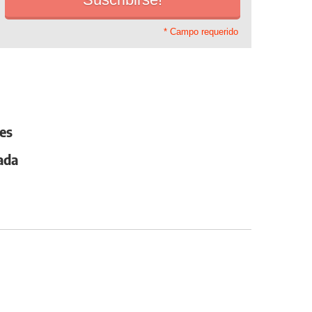
* Campo requerido
es
ada