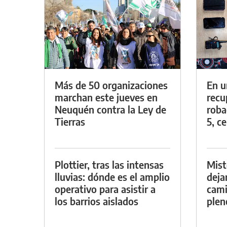
Más de 50 organizaciones
En u
marchan este jueves en
recu
Neuquén contra la Ley de
roba
Tierras
5, ce
Plottier, tras las intensas
Mist
lluvias: dónde es el amplio
deja
operativo para asistir a
cami
los barrios aislados
plen