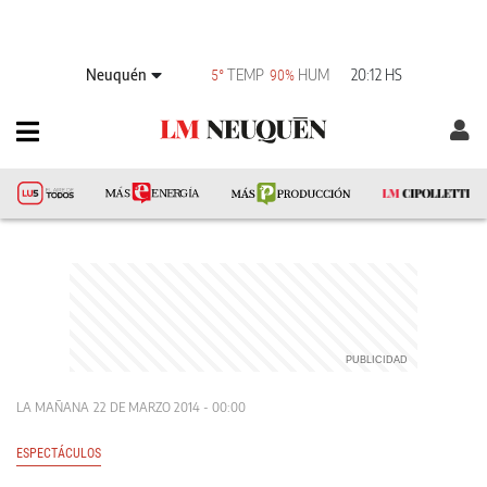
Neuquén
TEMP
HUM
20:12 HS
5°
90%
LA MAÑANA
22 DE MARZO 2014 - 00:00
ESPECTÁCULOS