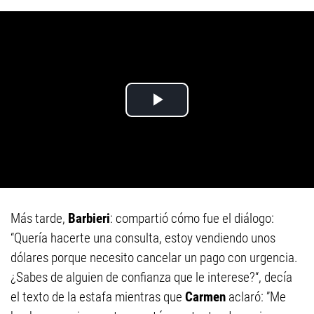
Más tarde,
Barbieri
: compartió cómo fue el diálogo:
“Quería hacerte una consulta, estoy vendiendo unos
dólares porque necesito cancelar un pago con urgencia.
¿Sabes de alguien de confianza que le interese?“, decía
el texto de la estafa mientras que
Carmen
aclaró: ”Me