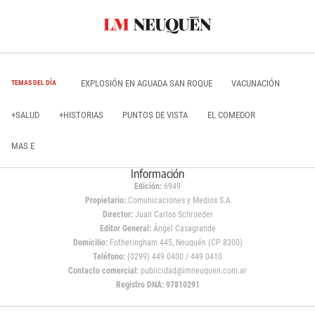
EXPLOSIÓN EN AGUADA SAN ROQUE
VACUNACIÓN
TEMAS DEL DÍA
+SALUD
+HISTORIAS
PUNTOS DE VISTA
EL COMEDOR
MAS E
Información
Edición:
6949
Propietario:
Comunicaciones y Medios S.A
Director:
Juan Carlos Schroeder
Editor General:
Ángel Casagrande
Domicilio:
Fotheringham 445, Neuquén (CP 8300)
Teléfono:
(0299) 449 0400 / 449 0410
Contacto comercial:
publicidad@lmneuquen.com.ar
Registro DNA: 97810291