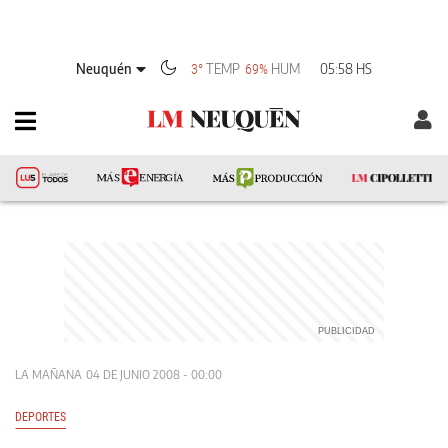
Neuquén
TEMP
HUM
05:58 HS
3°
69%
LA MAÑANA
04 DE JUNIO 2008 - 00:00
DEPORTES