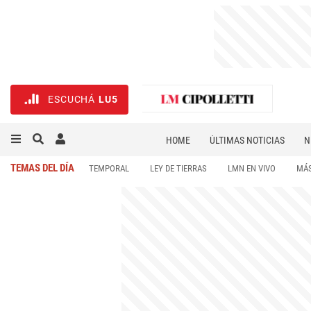
ESCUCHÁ
LU5
HOME
ÚLTIMAS NOTICIAS
N
NECROLÓGICAS
DEPORTES
TEMAS DEL DÍA
TEMPORAL
LEY DE TIERRAS
LMN EN VIVO
MÁS