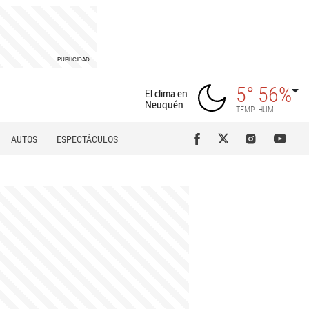
5°
56%
El clima en
Neuquén
TEMP
HUM
AUTOS
ESPECTÁCULOS