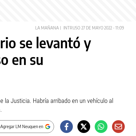
LA MAÑANA
INTRUSO
27 DE MAYO 2022 - 11:09
io se levantó y
so en su
la Justicia. Habría arribado en un vehículo al
.
 Agregar LM Neuquen en