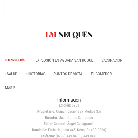
EXPLOSIÓN EN AGUADA SAN ROQUE
VACUNACIÓN
TEMAS DEL DÍA
+SALUD
+HISTORIAS
PUNTOS DE VISTA
EL COMEDOR
MAS E
Información
Edición:
6953
Propietario:
Comunicaciones y Medios S.A
Director:
Juan Carlos Schroeder
Editor General:
Ángel Casagrande
Domicilio:
Fotheringham 445, Neuquén (CP 8300)
Teléfono:
(0299) 449 0400 / 449 0410