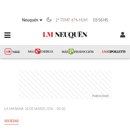
Neuquén
TEMP
HUM
03:56 HS
2°
67%
LA MAÑANA
26 DE MARZO 2014 - 00:00
SOCIEDAD