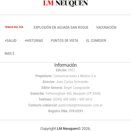
EXPLOSIÓN EN AGUADA SAN ROQUE
VACUNACIÓN
TEMAS DEL DÍA
+SALUD
+HISTORIAS
PUNTOS DE VISTA
EL COMEDOR
MAS E
Información
Edición:
6951
Propietario:
Comunicaciones y Medios S.A
Director:
Juan Carlos Schroeder
Editor General:
Ángel Casagrande
Domicilio:
Fotheringham 445, Neuquén (CP 8300)
Teléfono:
(0299) 449 0400 / 449 0410
Contacto comercial:
publicidad@lmneuquen.com.ar
Registro DNA: 97810291
Copyright
LM Neuquen
© 2026,