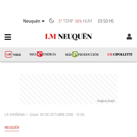
Neuquén
TEMP
HUM
03:50 HS
5°
56%
LA MAÑANA
Grave
30 DE OCTUBRE 2018 - 15:03
NEUQUÉN