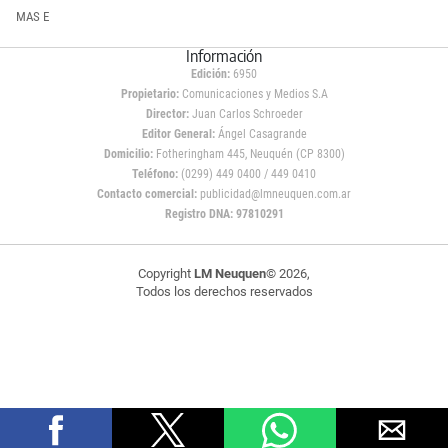
MAS E
Información
Edición:
6950
Propietario:
Comunicaciones y Medios S.A
Director:
Juan Carlos Schroeder
Editor General:
Ángel Casagrande
Domicilio:
Fotheringham 445, Neuquén (CP 8300)
Teléfono:
(0299) 449 0400 / 449 0410
Contacto comercial:
publicidad@lmneuquen.com.ar
Registro DNA: 97810291
Copyright
LM Neuquen
© 2026,
Todos los derechos reservados