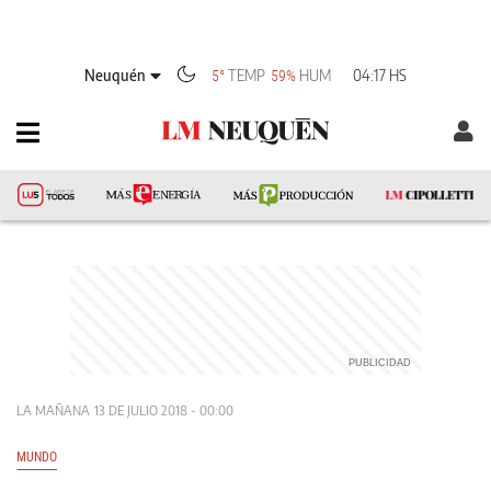
Neuquén
TEMP
HUM
04:17 HS
5°
59%
LA MAÑANA
13 DE JULIO 2018 - 00:00
MUNDO