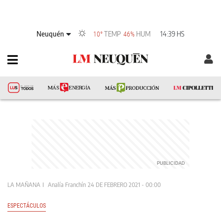
Neuquén
TEMP
HUM
14:39 HS
10°
46%
LA MAÑANA
Analía Franchín
24 DE FEBRERO 2021 - 00:00
ESPECTÁCULOS