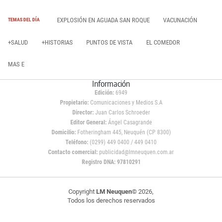
EXPLOSIÓN EN AGUADA SAN ROQUE
VACUNACIÓN
TEMAS DEL DÍA
+SALUD
+HISTORIAS
PUNTOS DE VISTA
EL COMEDOR
MAS E
Información
Edición:
6949
Propietario:
Comunicaciones y Medios S.A
Director:
Juan Carlos Schroeder
Editor General:
Ángel Casagrande
Domicilio:
Fotheringham 445, Neuquén (CP 8300)
Teléfono:
(0299) 449 0400 / 449 0410
Contacto comercial:
publicidad@lmneuquen.com.ar
Registro DNA: 97810291
Copyright
LM Neuquen
© 2026,
Todos los derechos reservados