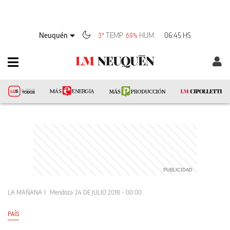
Neuquén
TEMP
HUM
06:45 HS
3°
69%
LA MAÑANA
Mendoza
24 DE JULIO 2018 - 00:00
PAÍS