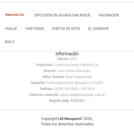
EXPLOSIÓN EN AGUADA SAN ROQUE
VACUNACIÓN
TEMAS DEL DÍA
+SALUD
+HISTORIAS
PUNTOS DE VISTA
EL COMEDOR
MAS E
Información
Edición:
6950
Propietario:
Comunicaciones y Medios S.A
Director:
Juan Carlos Schroeder
Editor General:
Ángel Casagrande
Domicilio:
Fotheringham 445, Neuquén (CP 8300)
Teléfono:
(0299) 449 0400 / 449 0410
Contacto comercial:
publicidad@lmneuquen.com.ar
Registro DNA: 97810291
Copyright
LM Neuquen
© 2026,
Todos los derechos reservados