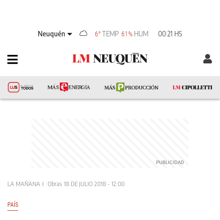
Neuquén
TEMP
HUM
00:21 HS
6°
61%
LA MAÑANA
Obras
18 DE JULIO 2018 - 12:00
PAÍS