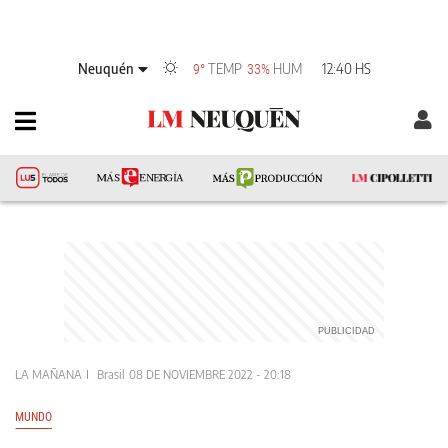
Neuquén
TEMP
HUM
12:40 HS
9°
33%
LA MAÑANA
Brasil
08 DE NOVIEMBRE 2022 - 20:18
MUNDO