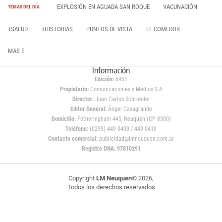
EXPLOSIÓN EN AGUADA SAN ROQUE
VACUNACIÓN
TEMAS DEL DÍA
+SALUD
+HISTORIAS
PUNTOS DE VISTA
EL COMEDOR
MAS E
Información
Edición:
6951
Propietario:
Comunicaciones y Medios S.A
Director:
Juan Carlos Schroeder
Editor General:
Ángel Casagrande
Domicilio:
Fotheringham 445, Neuquén (CP 8300)
Teléfono:
(0299) 449 0400 / 449 0410
Contacto comercial:
publicidad@lmneuquen.com.ar
Registro DNA: 97810291
Copyright
LM Neuquen
© 2026,
Todos los derechos reservados