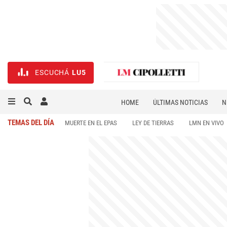
ESCUCHÁ
LU5
HOME
ÚLTIMAS NOTICIAS
N
NECROLÓGICAS
DEPORTES
TEMAS DEL DÍA
MUERTE EN EL EPAS
LEY DE TIERRAS
LMN EN VIVO