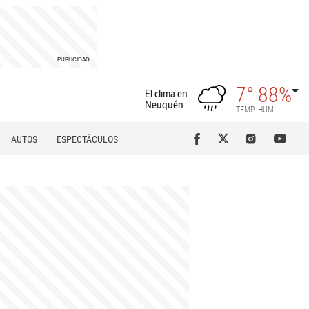
7°
88%
El clima en
Neuquén
TEMP
HUM
AUTOS
ESPECTÁCULOS