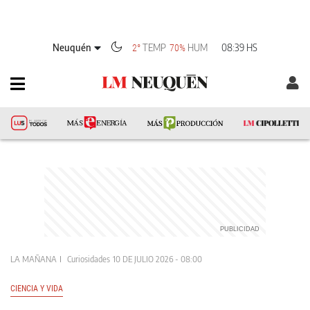
Neuquén
TEMP
HUM
08:39 HS
2°
70%
LA MAÑANA
Curiosidades
10 DE JULIO 2026 - 08:00
CIENCIA Y VIDA