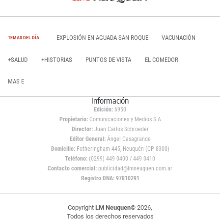
EXPLOSIÓN EN AGUADA SAN ROQUE
VACUNACIÓN
TEMAS DEL DÍA
+SALUD
+HISTORIAS
PUNTOS DE VISTA
EL COMEDOR
MAS E
Información
Edición:
6950
Propietario:
Comunicaciones y Medios S.A
Director:
Juan Carlos Schroeder
Editor General:
Ángel Casagrande
Domicilio:
Fotheringham 445, Neuquén (CP 8300)
Teléfono:
(0299) 449 0400 / 449 0410
Contacto comercial:
publicidad@lmneuquen.com.ar
Registro DNA: 97810291
Copyright
LM Neuquen
© 2026,
Todos los derechos reservados