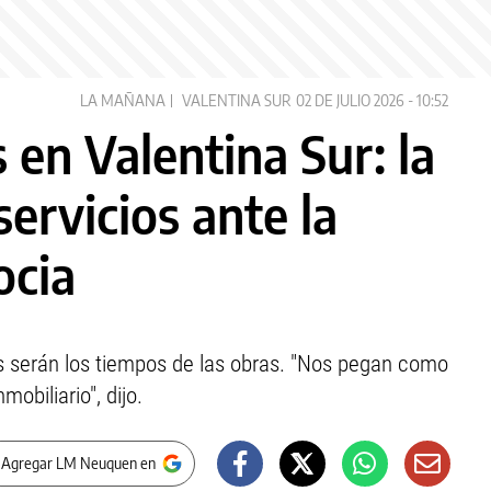
LA MAÑANA
VALENTINA SUR
02 DE JULIO 2026 - 10:52
 en Valentina Sur: la
servicios ante la
ocia
es serán los tiempos de las obras. "Nos pegan como
biliario", dijo.
 Agregar LM Neuquen en