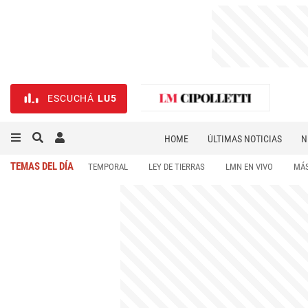
ESCUCHÁ
LU5
HOME
ÚLTIMAS NOTICIAS
N
NECROLÓGICAS
DEPORTES
TEMAS DEL DÍA
TEMPORAL
LEY DE TIERRAS
LMN EN VIVO
MÁS