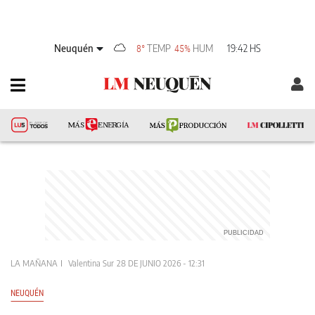
Neuquén
TEMP
HUM
19:42 HS
8°
45%
LA MAÑANA
Valentina Sur
28 DE JUNIO 2026 - 12:31
NEUQUÉN