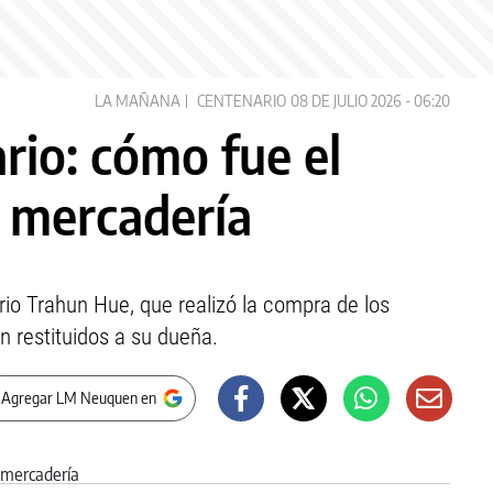
LA MAÑANA
CENTENARIO
08 DE JULIO 2026 - 06:20
rio: cómo fue el
e mercadería
rio Trahun Hue, que realizó la compra de los
n restituidos a su dueña.
 Agregar LM Neuquen en