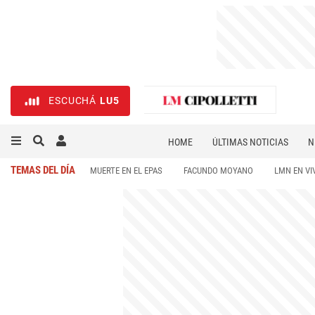
ESCUCHÁ
LU5
HOME
ÚLTIMAS NOTICIAS
N
NECROLÓGICAS
DEPORTES
TEMAS DEL DÍA
MUERTE EN EL EPAS
FACUNDO MOYANO
LMN EN VI