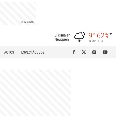
9°
62%
El clima en
Neuquén
TEMP
HUM
AUTOS
ESPECTÁCULOS