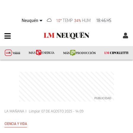
Neuquén
TEMP
HUM
18:46 HS
10°
34%
LA MAÑANA
Limpiar
07 DE AGOSTO 2025 - 14:09
CIENCIA Y VIDA