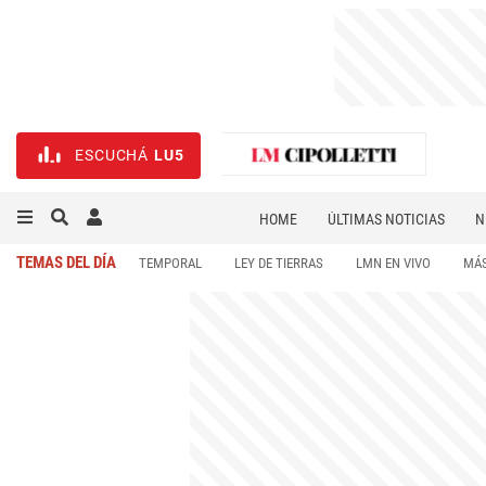
ESCUCHÁ
LU5
HOME
ÚLTIMAS NOTICIAS
N
NECROLÓGICAS
DEPORTES
TEMAS DEL DÍA
TEMPORAL
LEY DE TIERRAS
LMN EN VIVO
MÁS