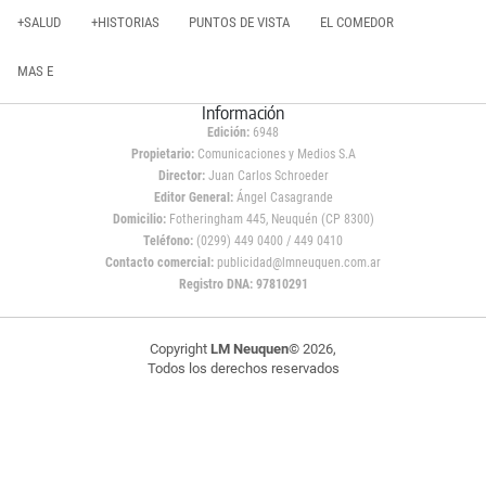
+SALUD
+HISTORIAS
PUNTOS DE VISTA
EL COMEDOR
MAS E
Información
Edición:
6948
Propietario:
Comunicaciones y Medios S.A
Director:
Juan Carlos Schroeder
Editor General:
Ángel Casagrande
Domicilio:
Fotheringham 445, Neuquén (CP 8300)
Teléfono:
(0299) 449 0400 / 449 0410
Contacto comercial:
publicidad@lmneuquen.com.ar
Registro DNA: 97810291
Copyright
LM Neuquen
© 2026,
Todos los derechos reservados