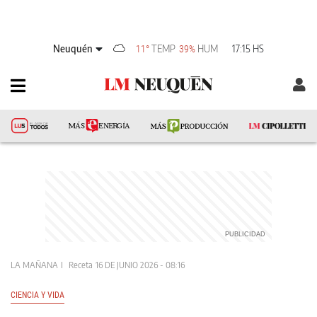
Neuquén
TEMP
HUM
17:15 HS
11°
39%
LA MAÑANA
Receta
16 DE JUNIO 2026 - 08:16
CIENCIA Y VIDA