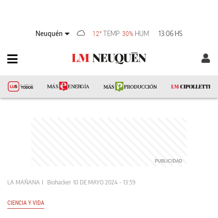
Neuquén
TEMP
HUM
13:06 HS
12°
30%
LA MAÑANA
Biohacker
10 DE MAYO 2024 - 13:59
CIENCIA Y VIDA