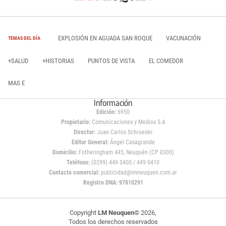
EXPLOSIÓN EN AGUADA SAN ROQUE
VACUNACIÓN
TEMAS DEL DÍA
+SALUD
+HISTORIAS
PUNTOS DE VISTA
EL COMEDOR
MAS E
Información
Edición:
6950
Propietario:
Comunicaciones y Medios S.A
Director:
Juan Carlos Schroeder
Editor General:
Ángel Casagrande
Domicilio:
Fotheringham 445, Neuquén (CP 8300)
Teléfono:
(0299) 449 0400 / 449 0410
Contacto comercial:
publicidad@lmneuquen.com.ar
Registro DNA: 97810291
Copyright
LM Neuquen
© 2026,
Todos los derechos reservados