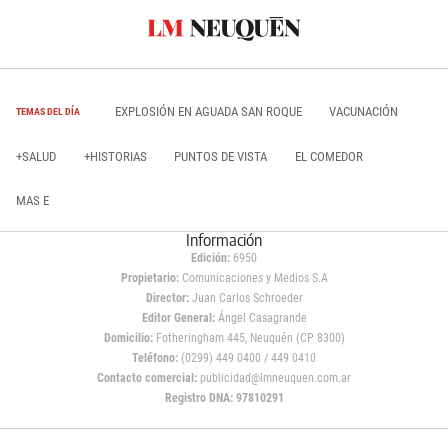
EXPLOSIÓN EN AGUADA SAN ROQUE
VACUNACIÓN
TEMAS DEL DÍA
+SALUD
+HISTORIAS
PUNTOS DE VISTA
EL COMEDOR
MAS E
Información
Edición:
6950
Propietario:
Comunicaciones y Medios S.A
Director:
Juan Carlos Schroeder
Editor General:
Ángel Casagrande
Domicilio:
Fotheringham 445, Neuquén (CP 8300)
Teléfono:
(0299) 449 0400 / 449 0410
Contacto comercial:
publicidad@lmneuquen.com.ar
Registro DNA: 97810291