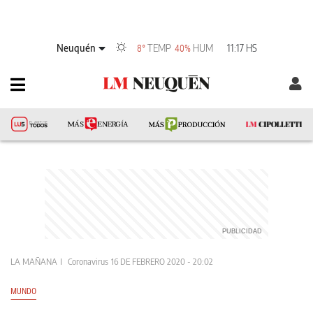
Neuquén
TEMP
HUM
11:17 HS
8°
40%
LA MAÑANA
Coronavirus
16 DE FEBRERO 2020 - 20:02
MUNDO