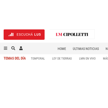
ESCUCHÁ
LU5
HOME
ÚLTIMAS NOTICIAS
N
NECROLÓGICAS
DEPORTES
TEMAS DEL DÍA
TEMPORAL
LEY DE TIERRAS
LMN EN VIVO
MÁS