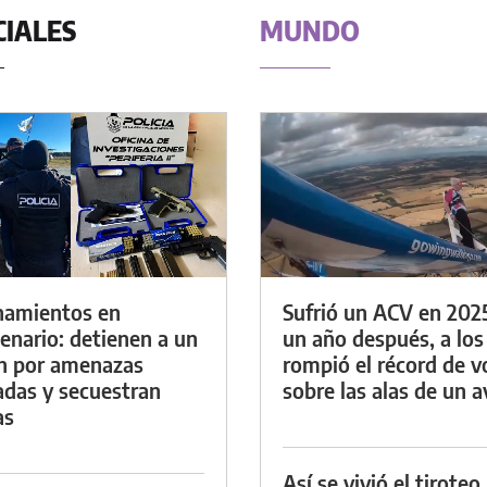
CIALES
MUNDO
namientos en
Sufrió un ACV en 202
enario: detienen a un
un año después, a los
n por amenazas
rompió el récord de v
das y secuestran
sobre las alas de un a
as
Así se vivió el tiroteo