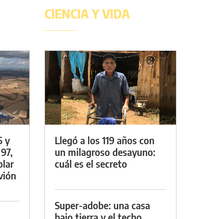
CIENCIA Y VIDA
5 y
Llegó a los 119 años con
 97,
un milagroso desayuno:
olar
cuál es el secreto
vión
Super-adobe: una casa
bajo tierra y el techo