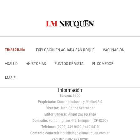
EXPLOSIÓN EN AGUADA SAN ROQUE
VACUNACIÓN
TEMAS DEL DÍA
+SALUD
+HISTORIAS
PUNTOS DE VISTA
EL COMEDOR
MAS E
Información
Edición:
6950
Propietario:
Comunicaciones y Medios S.A
Director:
Juan Carlos Schroeder
Editor General:
Ángel Casagrande
Domicilio:
Fotheringham 445, Neuquén (CP 8300)
Teléfono:
(0299) 449 0400 / 449 0410
Contacto comercial:
publicidad@lmneuquen.com.ar
Registro DNA: 97810291