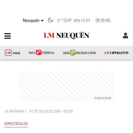
Neuquén
TEMP
HUM
05:19 HS
5°
59%
LA MAÑANA
TV
05 DE JULIO 2018 - 00:00
ESPECTÁCULOS