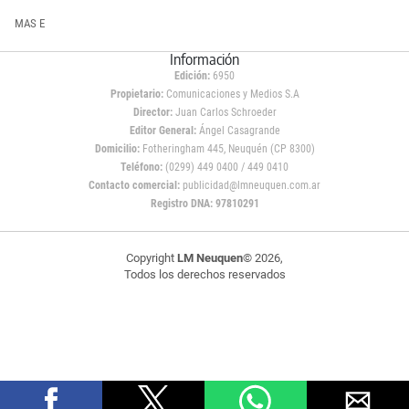
MAS E
Información
Edición:
6950
Propietario:
Comunicaciones y Medios S.A
Director:
Juan Carlos Schroeder
Editor General:
Ángel Casagrande
Domicilio:
Fotheringham 445, Neuquén (CP 8300)
Teléfono:
(0299) 449 0400 / 449 0410
Contacto comercial:
publicidad@lmneuquen.com.ar
Registro DNA: 97810291
Copyright
LM Neuquen
© 2026,
Todos los derechos reservados