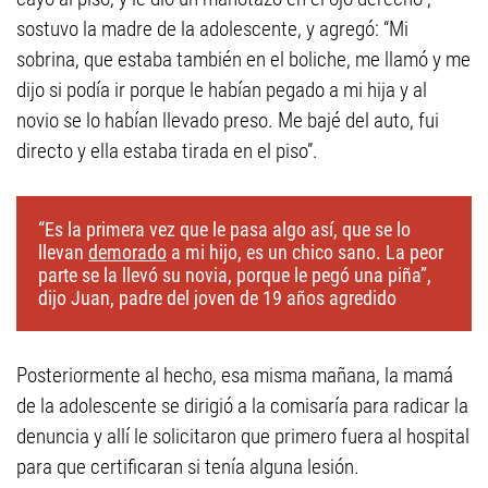
sostuvo la madre de la adolescente, y agregó: “Mi
sobrina, que estaba también en el boliche, me llamó y me
dijo si podía ir porque le habían pegado a mi hija y al
novio se lo habían llevado preso. Me bajé del auto, fui
directo y ella estaba tirada en el piso”.
“Es la primera vez que le pasa algo así, que se lo
llevan
demorado
a mi hijo, es un chico sano. La peor
parte se la llevó su novia, porque le pegó una piña”,
dijo Juan, padre del joven de 19 años agredido
Posteriormente al hecho, esa misma mañana, la mamá
de la adolescente se dirigió a la comisaría para radicar la
denuncia y allí le solicitaron que primero fuera al hospital
para que certificaran si tenía alguna lesión.