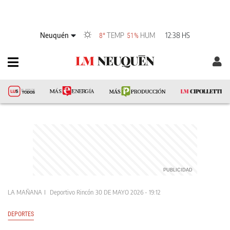
Neuquén
TEMP
HUM
12:38 HS
8°
51%
LA MAÑANA
Deportivo Rincón
30 DE MAYO 2026 - 19:12
DEPORTES