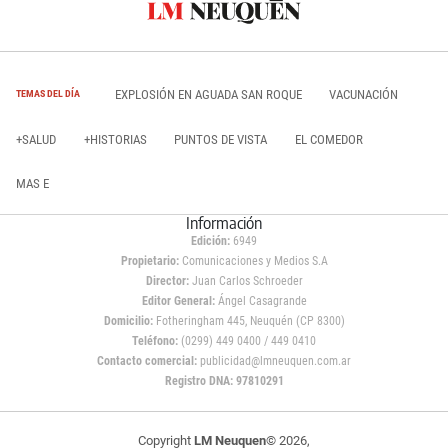
EXPLOSIÓN EN AGUADA SAN ROQUE
VACUNACIÓN
TEMAS DEL DÍA
+SALUD
+HISTORIAS
PUNTOS DE VISTA
EL COMEDOR
MAS E
Información
Edición:
6949
Propietario:
Comunicaciones y Medios S.A
Director:
Juan Carlos Schroeder
Editor General:
Ángel Casagrande
Domicilio:
Fotheringham 445, Neuquén (CP 8300)
Teléfono:
(0299) 449 0400 / 449 0410
Contacto comercial:
publicidad@lmneuquen.com.ar
Registro DNA: 97810291
Copyright
LM Neuquen
© 2026,