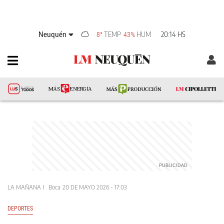
Neuquén
TEMP
HUM
20:14 HS
8°
43%
LA MAÑANA
Boca
20 DE MAYO 2026 - 17:03
DEPORTES