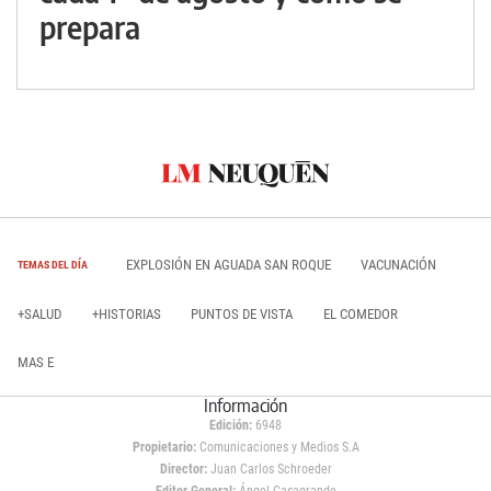
prepara
EXPLOSIÓN EN AGUADA SAN ROQUE
VACUNACIÓN
TEMAS DEL DÍA
+SALUD
+HISTORIAS
PUNTOS DE VISTA
EL COMEDOR
MAS E
Información
Edición:
6948
Propietario:
Comunicaciones y Medios S.A
Director:
Juan Carlos Schroeder