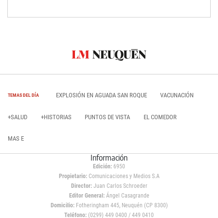
EXPLOSIÓN EN AGUADA SAN ROQUE
VACUNACIÓN
TEMAS DEL DÍA
+SALUD
+HISTORIAS
PUNTOS DE VISTA
EL COMEDOR
MAS E
Información
Edición:
6950
Propietario:
Comunicaciones y Medios S.A
Director:
Juan Carlos Schroeder
Editor General:
Ángel Casagrande
Domicilio:
Fotheringham 445, Neuquén (CP 8300)
Teléfono:
(0299) 449 0400 / 449 0410