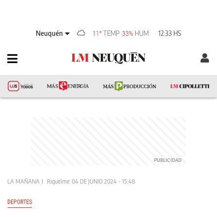
Neuquén
TEMP
HUM
12:33 HS
11°
33%
LA MAÑANA
Riquelme
04 DE JUNIO 2024 - 15:48
DEPORTES