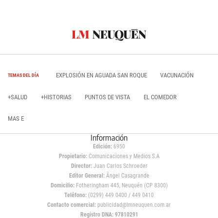
EXPLOSIÓN EN AGUADA SAN ROQUE
VACUNACIÓN
TEMAS DEL DÍA
+SALUD
+HISTORIAS
PUNTOS DE VISTA
EL COMEDOR
MAS E
Información
Edición:
6950
Propietario:
Comunicaciones y Medios S.A
Director:
Juan Carlos Schroeder
Editor General:
Ángel Casagrande
Domicilio:
Fotheringham 445, Neuquén (CP 8300)
Teléfono:
(0299) 449 0400 / 449 0410
Contacto comercial:
publicidad@lmneuquen.com.ar
Registro DNA: 97810291