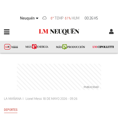
Neuquén
TEMP
HUM
00:26 HS
6°
61%
LA MAÑANA
Lionel Messi
18 DE MAYO 2026 - 09:26
DEPORTES