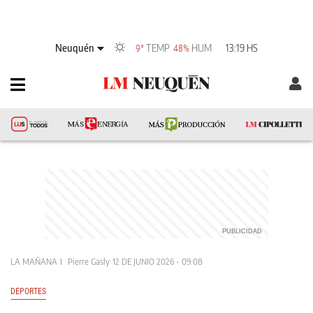
Neuquén
TEMP
HUM
13:19 HS
9°
48%
LA MAÑANA
Pierre Gasly
12 DE JUNIO 2026 - 09:08
DEPORTES