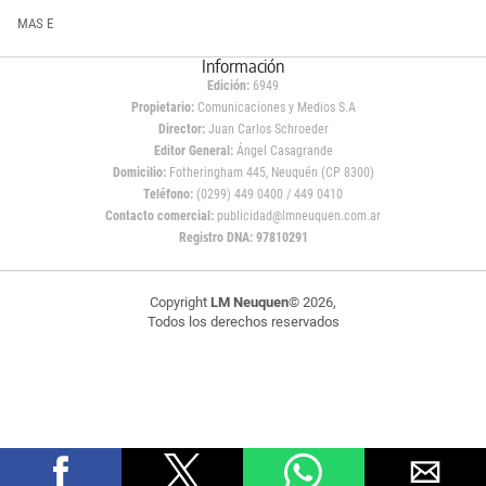
MAS E
Información
Edición:
6949
Propietario:
Comunicaciones y Medios S.A
Director:
Juan Carlos Schroeder
Editor General:
Ángel Casagrande
Domicilio:
Fotheringham 445, Neuquén (CP 8300)
Teléfono:
(0299) 449 0400 / 449 0410
Contacto comercial:
publicidad@lmneuquen.com.ar
Registro DNA: 97810291
Copyright
LM Neuquen
© 2026,
Todos los derechos reservados