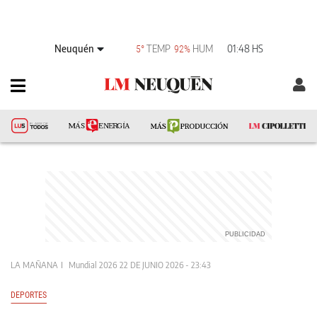
Neuquén
TEMP
HUM
01:48 HS
5°
92%
LA MAÑANA
Mundial 2026
22 DE JUNIO 2026 - 23:43
DEPORTES