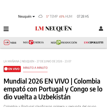
Neuquén
TEMP
HUM
07:28 HS
5°
49%
LA MAÑANA | NEUQUEN - 27 DE JUNIO DE 2026 - 23:07
MINUTO A MINUTO
EN VIVO
Mundial 2026 EN VIVO | Colombia
empató con Portugal y Congo se lo
dio vuelta a Uzbekistán
Colombia y Portugal clasificaron primera y segunda del grupo