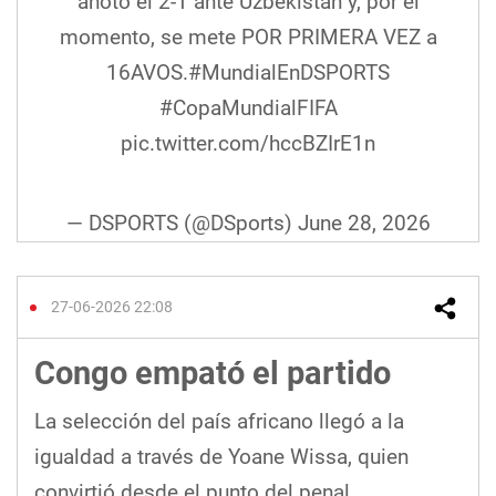
anotó el 2-1 ante Uzbekistán y, por el
momento, se mete POR PRIMERA VEZ a
16AVOS.
#MundialEnDSPORTS
#CopaMundialFIFA
pic.twitter.com/hccBZIrE1n
— DSPORTS (@DSports)
June 28, 2026
27-06-2026 22:08
Congo empató el partido
La selección del país africano llegó a la
igualdad a través de Yoane Wissa, quien
convirtió desde el punto del penal.