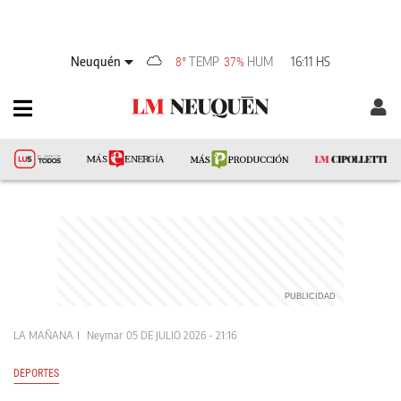
Neuquén
TEMP
HUM
16:11 HS
8°
37%
LA MAÑANA
Neymar
05 DE JULIO 2026 - 21:16
DEPORTES