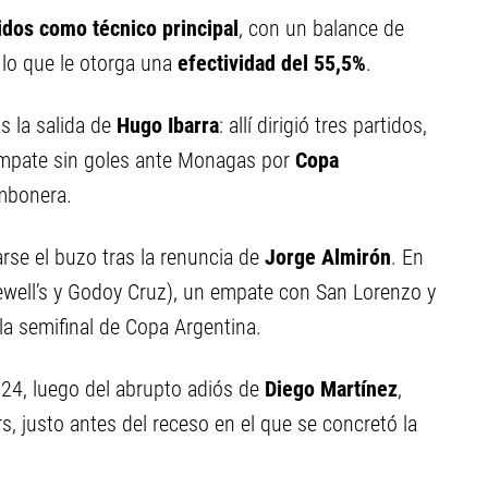
idos como técnico principal
, con un balance de
, lo que le otorga una
efectividad del 55,5%
.
as la salida de
Hugo Ibarra
: allí dirigió tres partidos,
 empate sin goles ante Monagas por
Copa
mbonera.
rse el buzo tras la renuncia de
Jorge Almirón
. En
ewell’s y Godoy Cruz), un empate con San Lorenzo y
la semifinal de Copa Argentina.
024, luego del abrupto adiós de
Diego Martínez
,
rs, justo antes del receso en el que se concretó la