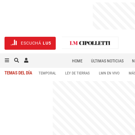
ESCUCHÁ
LU5
HOME
ÚLTIMAS NOTICIAS
N
NECROLÓGICAS
DEPORTES
TEMAS DEL DÍA
TEMPORAL
LEY DE TIERRAS
LMN EN VIVO
MÁS