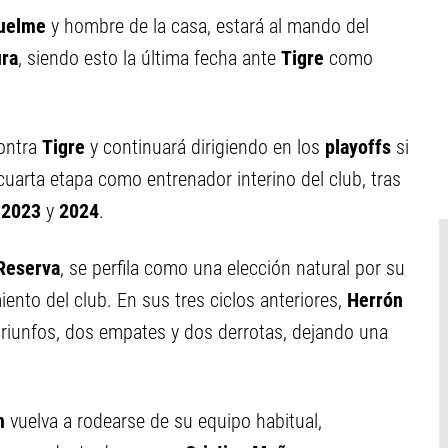
uelme
y hombre de la casa, estará al mando del
ura
, siendo esto la última fecha ante
Tigre
como
contra
Tigre
y continuará dirigiendo en los
playoffs
si
cuarta etapa como entrenador interino del club, tras
e
2023
y
2024
.
Reserva
, se perfila como una elección natural por su
iento del club. En sus tres ciclos anteriores,
Herrón
 triunfos, dos empates y dos derrotas, dejando una
n
vuelva a rodearse de su equipo habitual,